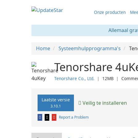
Onze producten
Mee
Allemaal gra
Home
Systeemhulpprogramma's
Ten
Tenorshare 4uKe
Tenorshare Co., Ltd.
❘
12MB
❘
Commer
Laatste versie
Veilig te installeren
3.10.1
Report a Problem