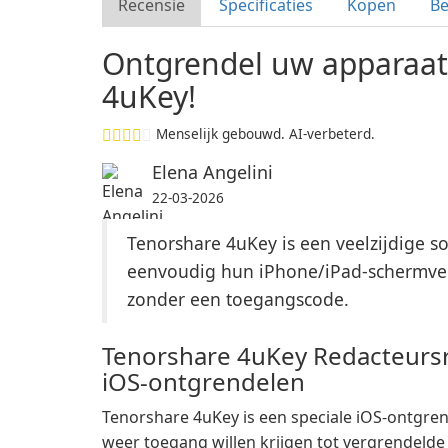
Recensie
Specificaties
Kopen
B
Ontgrendel uw apparaat
4uKey!
Menselijk gebouwd. AI-verbeterd.
Elena Angelini
22-03-2026
Tenorshare 4uKey is een veelzijdige 
eenvoudig hun iPhone/iPad-schermver
zonder een toegangscode.
Tenorshare 4uKey Redacteursr
iOS-ontgrendelen
Tenorshare 4uKey is een speciale iOS-ontgrend
weer toegang willen krijgen tot vergrendelde