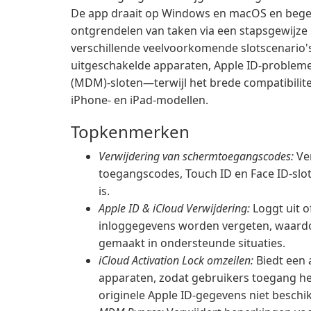
De app draait op Windows en macOS en begele
ontgrendelen van taken via een stapsgewijze i
verschillende veelvoorkomende slotscenario
uitgeschakelde apparaten, Apple ID-proble
(MDM)-sloten—terwijl het brede compatibilite
iPhone- en iPad-modellen.
Topkenmerken
Verwijdering van schermtoegangscodes:
Ver
toegangscodes, Touch ID en Face ID-slo
is.
Apple ID & iCloud Verwijdering:
Loggt uit o
inloggegevens worden vergeten, waardo
gemaakt in ondersteunde situaties.
iCloud Activation Lock omzeilen:
Biedt een 
apparaten, zodat gebruikers toegang h
originele Apple ID-gegevens niet beschik