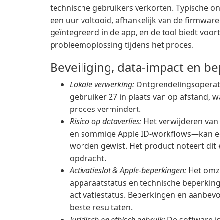
technische gebruikers verkorten. Typische on
een uur voltooid, afhankelijk van de firmwa
geïntegreerd in de app, en de tool biedt voor
probleemoplossing tijdens het proces.
Beveiliging, data-impact en b
Lokale verwerking:
Ontgrendelingsoperati
gebruiker 27 in plaats van op afstand, w
proces vermindert.
Risico op dataverlies:
Het verwijderen va
en sommige Apple ID-workflows—kan een
worden gewist. Het product noteert dit
opdracht.
Activatieslot & Apple-beperkingen:
Het omzei
apparaatstatus en technische beperkinge
activatiestatus. Beperkingen en aanbev
beste resultaten.
Juridisch en ethisch gebruik:
De software is