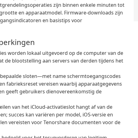
tgrendelingsoperaties zijn binnen enkele minuten tot
regrootte en apparaatmodel. Firmware-downloads zijn
tgangsindicatoren en basistips voor
eperkingen
es worden lokaal uitgevoerd op de computer van de
at de blootstelling aan servers van derden tijdens het
n bepaalde sloten—met name schermtoegangscodes
 fabrieksreset vereisen waarbij apparaatgegevens
 en geeft gebruikers dienovereenkomstig de
len van het iCloud-activatieslot hangt af van de
n; succes kan variëren per model, iOS-versie en
olen vereisten voor Tenorshare documenten voor de
 bedoeld voor het terugvorderen van legitiem