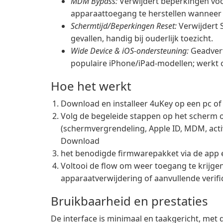
MDM Bypass:
Verwijdert beperkingen vo
apparaattoegang te herstellen wanneer a
Schermtijd/Beperkingen Reset:
Verwijdert 
gevallen, handig bij ouderlijk toezicht.
Wide Device & iOS-ondersteuning:
Geadvert
populaire iPhone/iPad-modellen; werkt 
Hoe het werkt
Download en installeer 4uKey op een pc of
Volg de begeleide stappen op het scherm
(schermvergrendeling, Apple ID, MDM, activ
Download
het benodigde firmwarepakket via de app e
Voltooi de flow om weer toegang te krijg
apparaatverwijdering of aanvullende verifi
Bruikbaarheid en prestaties
De interface is minimaal en taakgericht, met d