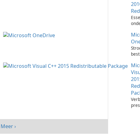
201
Red
Esse
onde
het 
Mic
Visu
toep
One
Stro
bes
met 
Mic
One
Vis
201
Red
Pac
Verb
pres
sys
Micr
C++
Meer ›
Redi
Pack