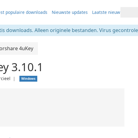
st populaire downloads
Nieuwste updates
Laatste nieuws
tis downloads. Alleen originele bestanden. Virus gecontrolee
orshare 4uKey
y 3.10.1
cieel
❘
Windows