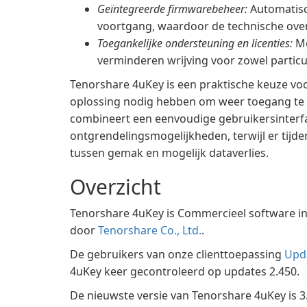
Geïntegreerde firmwarebeheer:
Automatisc
voortgang, waardoor de technische ove
Toegankelijke ondersteuning en licenties:
Me
verminderen wrijving voor zowel particul
Tenorshare 4uKey is een praktische keuze voo
oplossing nodig hebben om weer toegang te k
combineert een eenvoudige gebruikersinterf
ontgrendelingsmogelijkheden, terwijl er tijd
tussen gemak en mogelijk dataverlies.
Overzicht
Tenorshare 4uKey is Commercieel software i
door
Tenorshare Co., Ltd.
.
De gebruikers van onze clienttoepassing
Upd
4uKey keer gecontroleerd op updates 2.450.
De nieuwste versie van Tenorshare 4uKey is 3