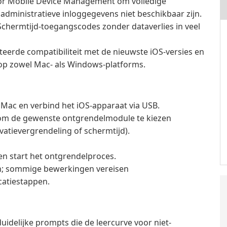
or Mobile Device Management om volledige
dministratieve inloggegevens niet beschikbaar zijn.
Schermtijd-toegangscodes zonder dataverlies in veel
eerde compatibiliteit met de nieuwste iOS-versies en
op zowel Mac- als Windows-platforms.
 Mac en verbind het iOS-apparaat via USB.
 om de gewenste ontgrendelmodule te kiezen
atievergrendeling of schermtijd).
n start het ontgrendelproces.
en; sommige bewerkingen vereisen
catiestappen.
uidelijke prompts die de leercurve voor niet-