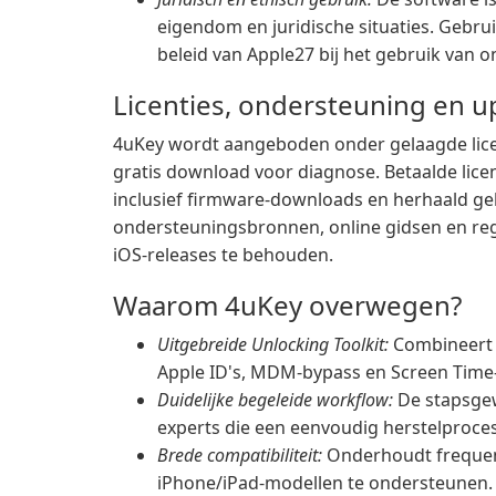
eigendom en juridische situaties. Gebru
beleid van Apple27 bij het gebruik van o
Licenties, ondersteuning en u
4uKey wordt aangeboden onder gelaagde licen
gratis download voor diagnose. Betaalde licen
inclusief firmware-downloads en herhaald ge
ondersteuningsbronnen, online gidsen en re
iOS-releases te behouden.
Waarom 4uKey overwegen?
Uitgebreide Unlocking Toolkit:
Combineert 
Apple ID's, MDM-bypass en Screen Time-
Duidelijke begeleide workflow:
De stapsgewi
experts die een eenvoudig herstelproce
Brede compatibiliteit:
Onderhoudt frequent
iPhone/iPad-modellen te ondersteunen.