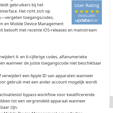
idt gebruikers bij het
User Rating
nterface. Het richt zich op
EXCELLENT
's—vergeten toegangscodes,
men en Mobile Device Management
it belooft met recente iOS-releases en mainstream
wijdert 4- en 6-cijferige codes, alfanumerieke
ten wanneer de juiste toegangscode niet beschikbaar
f verwijdert een Apple ID van apparaten wanneer
or gebruik met een ander account mogelijk wordt
activatieslot bypass-workflow voor kwalificerende
ebben tot een vergrendeld apparaat wanneer
baar zijn.